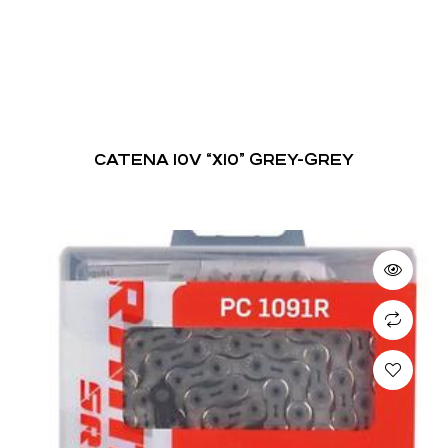
CATENA 10V “X10” GREY-GREY