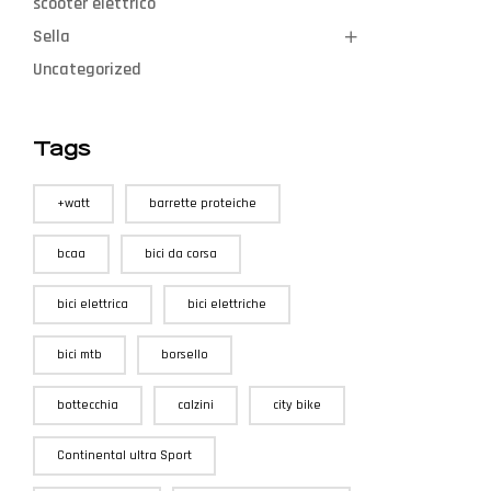
scooter elettrico
Sella
Uncategorized
Tags
+watt
barrette proteiche
bcaa
bici da corsa
bici elettrica
bici elettriche
bici mtb
borsello
bottecchia
calzini
city bike
Continental ultra Sport