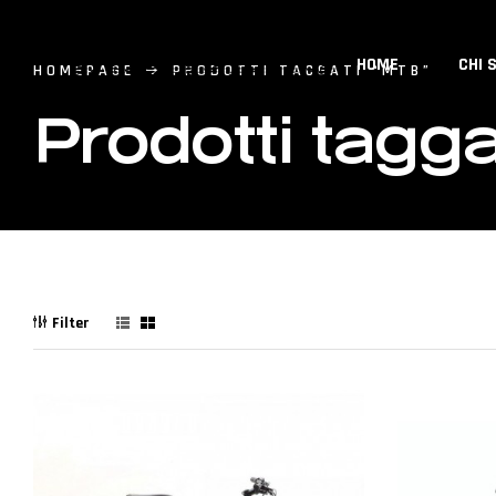
HOME
CHI 
HOMEPAGE
PRODOTTI TAGGATI “MTB”
Prodotti tagga
Filter