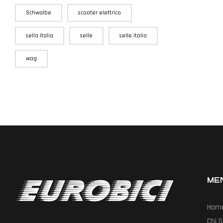
Schwalbe
scooter elettrico
sella italia
selle
selle italia
wag
ME
Hom
Chi 