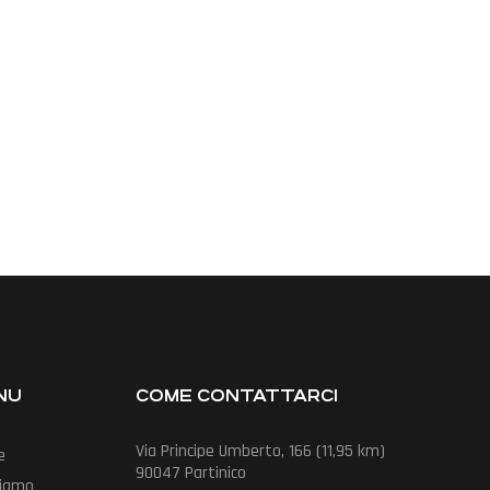
NU
COME CONTATTARCI
Via Principe Umberto, 166 (11,95 km)
e
90047 Partinico
Siamo