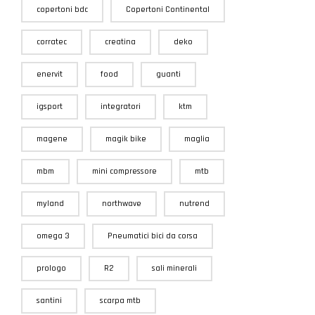
copertoni bdc
Copertoni Continental
corratec
creatina
deko
enervit
food
guanti
igsport
integratori
ktm
magene
magik bike
maglia
mbm
mini compressore
mtb
myland
northwave
nutrend
omega 3
Pneumatici bici da corsa
prologo
R2
sali minerali
santini
scarpa mtb