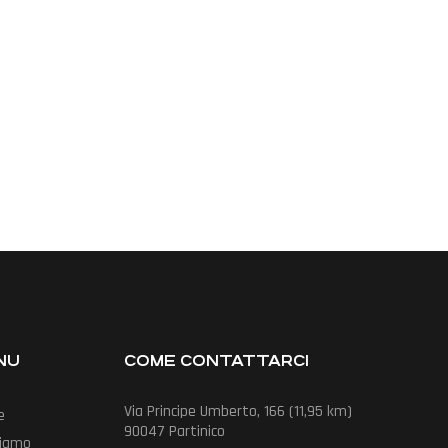
NU
COME CONTATTARCI
Via Principe Umberto, 166 (11,95 km)
e
90047 Partinico
Siamo