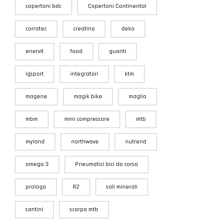
copertoni bdc
Copertoni Continental
corratec
creatina
deko
enervit
food
guanti
igsport
integratori
ktm
magene
magik bike
maglia
mbm
mini compressore
mtb
myland
northwave
nutrend
omega 3
Pneumatici bici da corsa
prologo
R2
sali minerali
santini
scarpa mtb