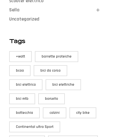
scooter elettrico
Sella
Uncategorized
Tags
+watt
barrette proteiche
bcaa
bici da corsa
bici elettrica
bici elettriche
bici mtb
borsello
bottecchia
calzini
city bike
Continental ultra Sport