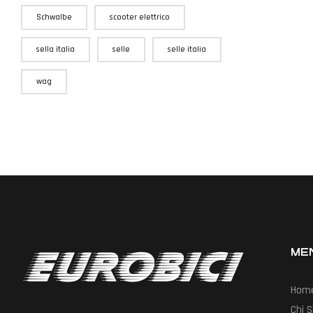
Schwalbe
scooter elettrico
sella italia
selle
selle italia
wag
ME
Hom
Chi 