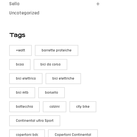
Sella
Uncategorized
Tags
+watt
barrette proteiche
bcaa
bici da corsa
bici elettrica
bici elettriche
bici mtb
borsello
bottecchia
calzini
city bike
Continental ultra Sport
copertoni bdc
Copertoni Continental