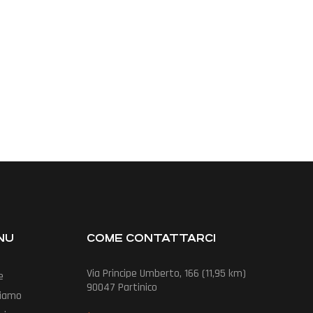
NU
COME CONTATTARCI
Via Principe Umberto, 166 (11,95 km)
e
90047 Partinico
Siamo