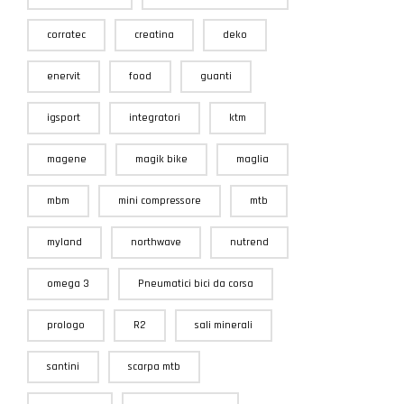
corratec
creatina
deko
enervit
food
guanti
igsport
integratori
ktm
magene
magik bike
maglia
mbm
mini compressore
mtb
myland
northwave
nutrend
omega 3
Pneumatici bici da corsa
prologo
R2
sali minerali
santini
scarpa mtb