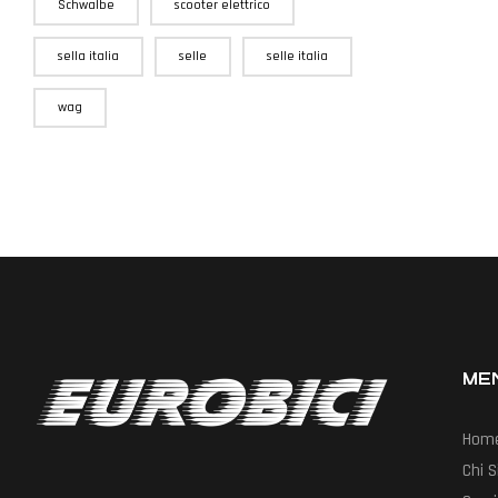
Schwalbe
scooter elettrico
sella italia
selle
selle italia
wag
ME
Hom
Chi 