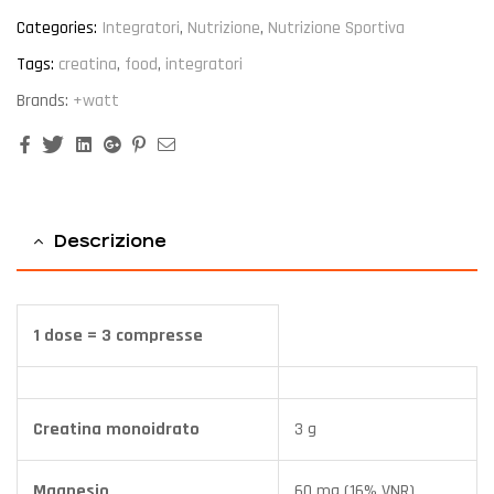
Categories:
Integratori
,
Nutrizione
,
Nutrizione Sportiva
Tags:
creatina
,
food
,
integratori
Brands:
+watt
Facebook
Twitter
Linkedin
Google+
Pinterest
Email
Descrizione
1 dose = 3 compresse
Creatina monoidrato
3 g
Magnesio
60 mg (16% VNR)