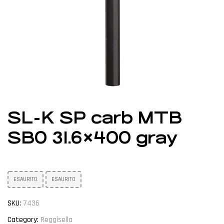
SL-K SP carb MTB
SB0 31.6×400 gray
ESAURITO
ESAURITO
SKU:
7436
Category:
Reggisella