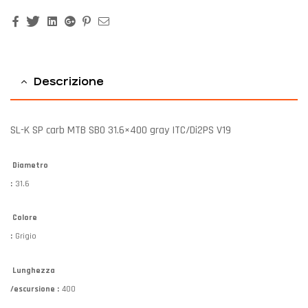
Facebook
Twitter
Linkedin
Google+
Pinterest
Email
Descrizione
SL-K SP carb MTB SB0 31.6×400 gray ITC/Di2PS V19
Diametro
:
31.6
Colore
:
Grigio
Lunghezza
/escursione :
400