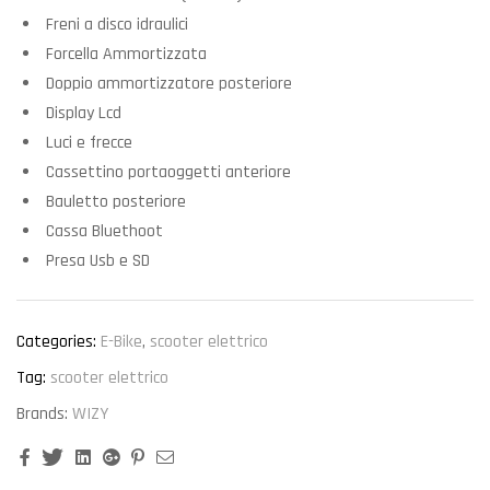
Freni a disco idraulici
Forcella Ammortizzata
Doppio ammortizzatore posteriore
Display Lcd
Luci e frecce
Cassettino portaoggetti anteriore
Bauletto posteriore
Cassa Bluethoot
Presa Usb e SD
Categories:
E-Bike
,
scooter elettrico
Tag:
scooter elettrico
Brands:
WIZY
Facebook
Twitter
Linkedin
Google+
Pinterest
Email