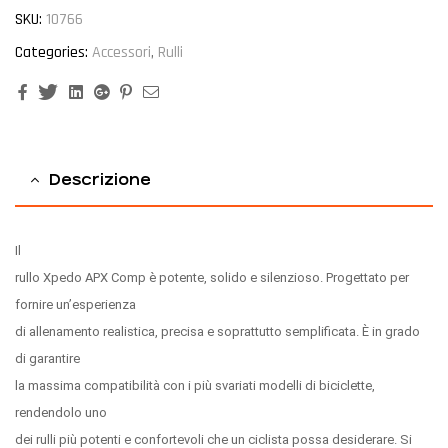
SKU:
10766
Categories:
Accessori
,
Rulli
Facebook
Twitter
Linkedin
Google+
Pinterest
Email
Descrizione
Il
rullo Xpedo APX Comp è potente, solido e silenzioso. Progettato per
fornire un’esperienza
di allenamento realistica, precisa e soprattutto semplificata. È in grado
di garantire
la massima compatibilità con i più svariati modelli di biciclette,
rendendolo uno
dei rulli più potenti e confortevoli che un ciclista possa desiderare. Si