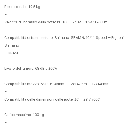
Peso del rullo: 19.5 kg
–
Velocità di ingresso della potenza: 100 – 240V – 1.5A 50-60Hz
–
Compatibilità di trasmissione: Shimano, SRAM 9/10/11 Speed — Pignoni
Shimano
– SRAM
–
Livello del rumore: 68 dB a 200W
–
Compatibilità mozzo: 5×130/135mm — 12x142mm — 12x148mm
–
Compatibilità delle dimensioni delle ruote: 26′ – 29′ / 700C
–
Carico massimo: 130 kg
–