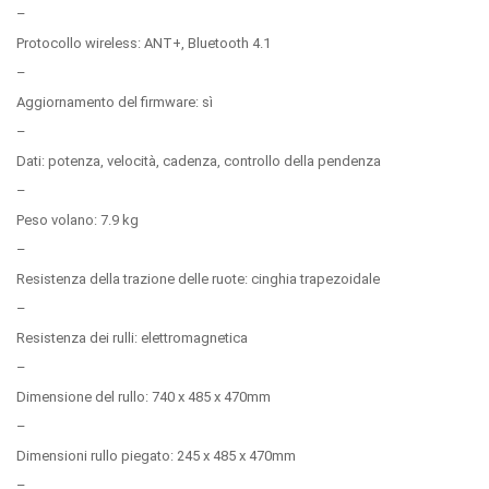
–
Protocollo wireless: ANT+, Bluetooth 4.1
–
Aggiornamento del firmware: sì
–
Dati: potenza, velocità, cadenza, controllo della pendenza
–
Peso volano: 7.9 kg
–
Resistenza della trazione delle ruote: cinghia trapezoidale
–
Resistenza dei rulli: elettromagnetica
–
Dimensione del rullo: 740 x 485 x 470mm
–
Dimensioni rullo piegato: 245 x 485 x 470mm
–