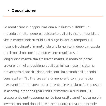
Descrizione
La montatura in doppia iniezione è in Grilamid TR90™: un
materiale molto leggero, resistente agli urti, sicuro, flessibile e
virtualmente indistruttibile (si piega invece di rompersi). Il
nasello (realizzato in materiale anallergenico in doppia mescola
per il massimo comfort) può essere regolato sia
longitudinalmente che trasversalmente in modo da poter
trovare la miglior posizione degli occhiali sul naso. Il sistema
brevettato di sostituzione delle lenti intercambiabili (Interlok
Lens System™) offre tre serie di monolenti con geometria
avvolgente: fumo specchiato decentrate e antigraffio (da usarsi
in estate), arancione (per uscite primaverili e autunnali) e
trasparente anti-appannamento (per uscite serali/notturne o in
inverno con condizioni di luce scarsa). Caratteristica principale