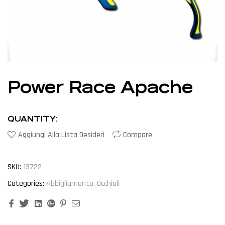
Power Race Apache
QUANTITY:
Aggiungi Alla Lista Desideri
Compare
SKU:
13722
Categories:
Abbigliamento
,
Occhiali
Facebook
Twitter
Linkedin
Google+
Pinterest
Email