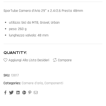
SporTube Camera d’Aria 29″ x 2.4/2.6 Presta 48mm
utilizzo: bici da MTB, Gravel, Urban
peso: 260 g
lunghezza valvola: 48 mm
QUANTITY:
Aggiungi Alla Lista Desideri
Compare
SKU:
13817
Categories:
Camere d'aria
,
Componenti
Facebook
Twitter
Linkedin
Google+
Pinterest
Email