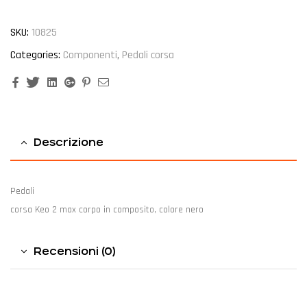
SKU:
10825
Categories:
Componenti
,
Pedali corsa
Facebook
Twitter
Linkedin
Google+
Pinterest
Email
Descrizione
Pedali
corsa Keo 2 max corpo in composito, colore nero
Recensioni (0)