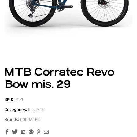
MTB Corratec Revo
Bow mis. 29
SKU:
12120
Categories:
Bici
,
MTB
Brands:
CORRATEC
Facebook
Twitter
Linkedin
Google+
Pinterest
Email