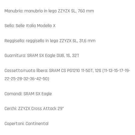
Manubrio: manubrio in lega ZZYZX SL, 760 mm
Sella: Selle Italia Modello X
Reggisella: reggisella in lega ZZYZX SL, 31,6 mm
Guarnitura: SRAM SX Eagle DUB, 1S, 32T
Cassetta/ruota libera: SRAM CS PG1210 11-50T, 12S (11-13-15-17-19-
22-25-28-32-36-42-50)
Comandi: SRAM SX Eagle
Cerchi: ZZYZX Cross Attack 29”
Copertoni: Continental