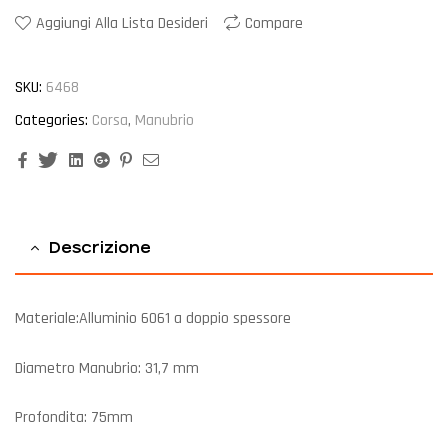
Aggiungi Alla Lista Desideri
Compare
SKU:
6468
Categories:
Corsa
,
Manubrio
Facebook
Twitter
Linkedin
Google+
Pinterest
Email
Descrizione
Materiale:Alluminio 6061 a doppio spessore
Diametro Manubrio: 31,7 mm
Profondita: 75mm