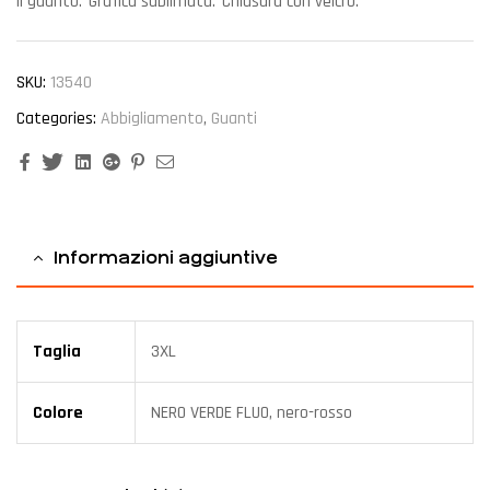
il guanto.¯Grafica sublimata.¯Chiusura con velcro.
SKU:
13540
Categories:
Abbigliamento
,
Guanti
Facebook
Twitter
Linkedin
Google+
Pinterest
Email
Informazioni aggiuntive
Taglia
3XL
Colore
NERO VERDE FLUO, nero-rosso