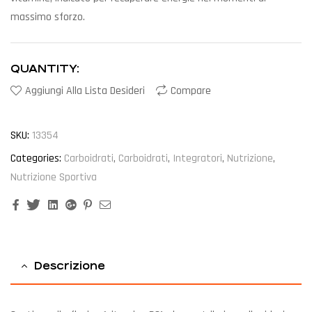
massimo sforzo.
QUANTITY:
Aggiungi Alla Lista Desideri
Compare
SKU:
13354
Categories:
Carboidrati
,
Carboidrati
,
Integratori
,
Nutrizione
,
Nutrizione Sportiva
Facebook
Twitter
Linkedin
Google+
Pinterest
Email
Descrizione