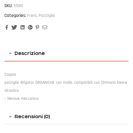
SKU:
5580
Categories:
Freni
,
Pastiglie
Facebook
Twitter
Linkedin
Google+
Pinterest
Email
Descrizione
Coppia
pastiglie Alligator ORGANICHE con molle, compatibili con Shimano Deore
idraulico
– Nexave meccanico
Recensioni (0)