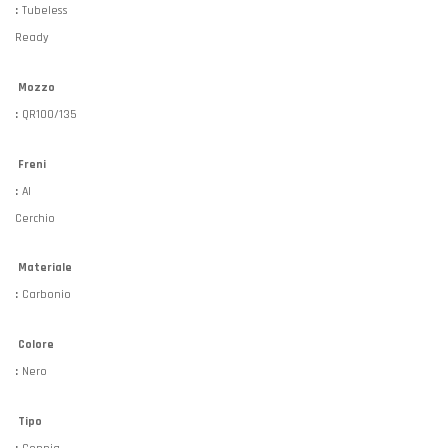
:
Tubeless
Ready
Mozzo
:
QR100/135
Freni
:
Al
Cerchio
Materiale
:
Carbonio
Colore
:
Nero
Tipo