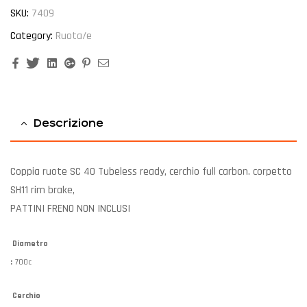
SKU:
7409
Category:
Ruota/e
Facebook
Twitter
Linkedin
Google+
Pinterest
Email
Descrizione
Coppia ruote SC 40 Tubeless ready, cerchio full carbon. corpetto
SH11 rim brake,
PATTINI FRENO NON INCLUSI
Diametro
:
700c
Cerchio