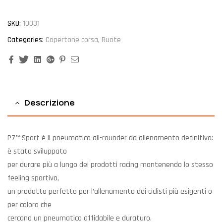
SKU:
10031
Categories:
Copertone corsa
,
Ruote
Facebook
Twitter
Linkedin
Google+
Pinterest
Email
Descrizione
P7™ Sport è il pneumatico all-rounder da allenamento definitivo:
è stato sviluppato
per durare più a lungo dei prodotti racing mantenendo lo stesso
feeling sportivo,
un prodotto perfetto per l’allenamento dei ciclisti più esigenti o
per coloro che
cercano un pneumatico affidabile e duraturo.