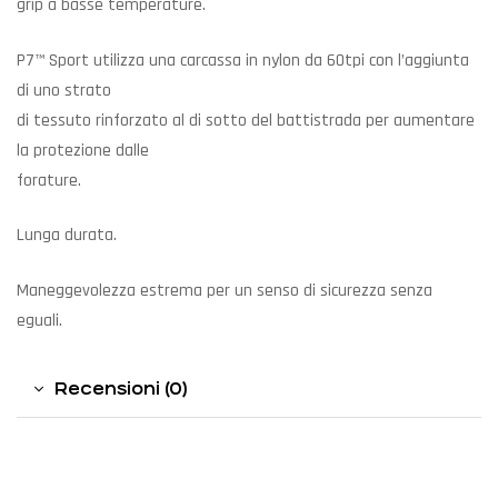
grip a basse temperature.
P7™ Sport utilizza una carcassa in nylon da 60tpi con l’aggiunta
di uno strato
di tessuto rinforzato al di sotto del battistrada per aumentare
la protezione dalle
forature.
Lunga durata.
Maneggevolezza estrema per un senso di sicurezza senza
eguali.
Recensioni (0)