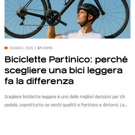
GIUGNO 1, 2025
BY
ADMIN
Biciclette Partinico: perché
scegliere una bici leggera
fa la differenza
Scegliere biciclette leggere è una delle migliori decisioni per chi
pedala, soprattutto se cerchi qualità a Partinico e dintorni. Le
biciclette Partinico proposte da Eurobici ti permettono di
ottenere prestazioni superiori, meno fatica e maggiore controllo
in ogni uscita. Una bici leggera non è solo un lusso, ma una scelta