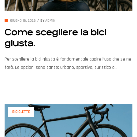
GIUGNO 16, 2025
BY
ADMIN
Come scegliere la bici
giusta.
Per scegliere la bici giusta è fondamentale capire l’uso che se ne
farà. Le opzioni sono tante: urbano, sportivo, turistico o
fuoristrada. Le biciclette Partinico, ad esempio, offrono soluzioni
per ogni esigenza. Le city bike sono perfette per chi si sposta in
città. Le gravel e le touring si adattano bene a lunghi viaggi o
BICICLETTE